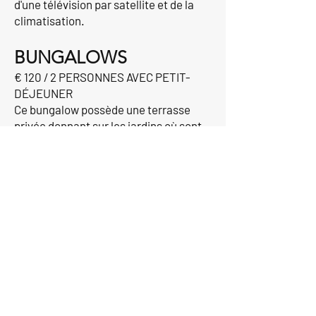
d'une télévision par satellite et de la
climatisation.
BUNGALOWS
€ 120 / 2 PERSONNES AVEC PETIT-
DÉJEUNER
Ce bungalow possède une terrasse
privée donnant sur les jardins où sont
plantés des oliviers, des citronniers,
des orangers et des papayers.
SUITE JUNIOR
€ 180 / 2 PERSONNES AVEC PETIT-
DÉJEUNER
Cette suite spacieuse comprend une
télévision à écran plat, une armoire et
un minibar.