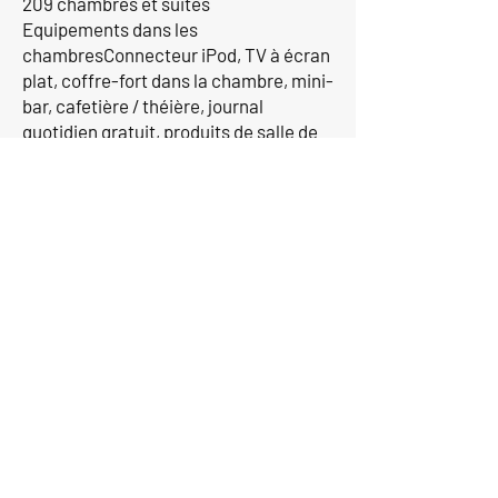
209 chambres et suites
Equipements dans les
chambresConnecteur iPod, TV à écran
plat, coffre-fort dans la chambre, mini-
bar, cafetière / théière, journal
quotidien gratuit, produits de salle de
bains La Mamounia
Si vous souhaitez plus
d'informations,
contactez-nous aujourd'hui.
Contactez-nous