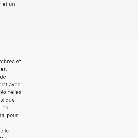
r et un
ambres et
mer.
 de
plat avec
és telles
nsi que
 Les
éal pour
e le