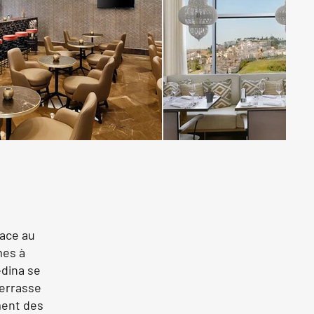
face au
mes à
édina se
terrasse
ment des