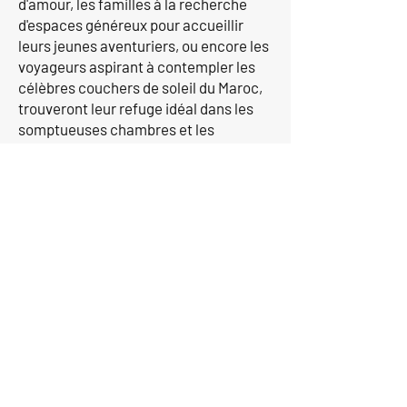
d'amour, les familles à la recherche
d'espaces généreux pour accueillir
leurs jeunes aventuriers, ou encore les
voyageurs aspirant à contempler les
célèbres couchers de soleil du Maroc,
trouveront leur refuge idéal dans les
somptueuses chambres et les
opulentes suites du Mazagan Beach &
Golf Resort.
Si vous souhaitez plus
d'informations,
contactez-nous aujourd'hui.