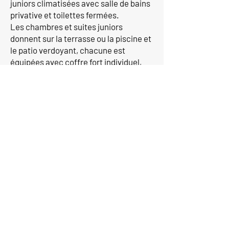
juniors climatisées avec salle de bains
privative et toilettes fermées.
Les chambres et suites juniors
donnent sur la terrasse ou la piscine et
le patio verdoyant, chacune est
équipées avec coffre fort individuel,
sèche cheveux, placard et penderie.
Si vous souhaitez plus
d'informations,
contactez-nous aujourd'hui.
Contactez-nous