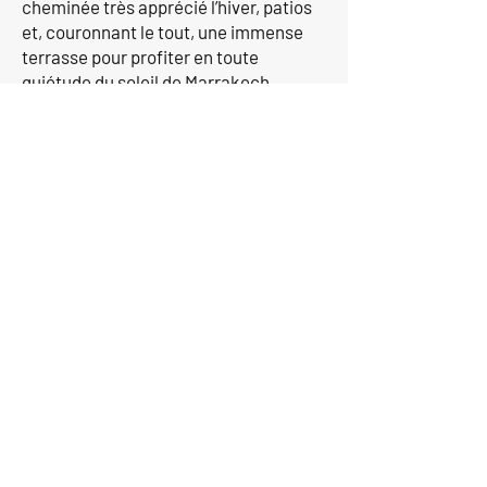
cheminée très apprécié l’hiver, patios
et, couronnant le tout, une immense
terrasse pour profiter en toute
quiétude du soleil de Marrakech.
Si vous souhaitez plus
d'informations,
contactez-nous aujourd'hui.
Contactez-nous
Politique de confidentialité
Termes et conditions