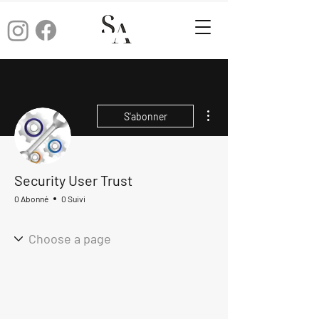
Plus d'actions
S'abonner
Security User Trust
0 Abonné
0 Suivi