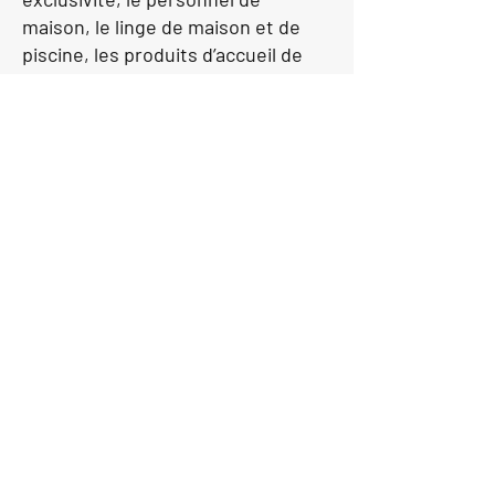
maison, le linge de maison et de
piscine, les produits d’accueil de
salles de bains des « Sens de
Marrakech », mise à disposition
d’un Smartphone 4G (dans le cadre
du service Premium) et notre
service de conciergerie 24/24 et
7/7.
Conditions de reservation
Cliquez ici pour voir nos conditions
Demande de devis
Veuillez remplir le formulaire ci-
dessous.